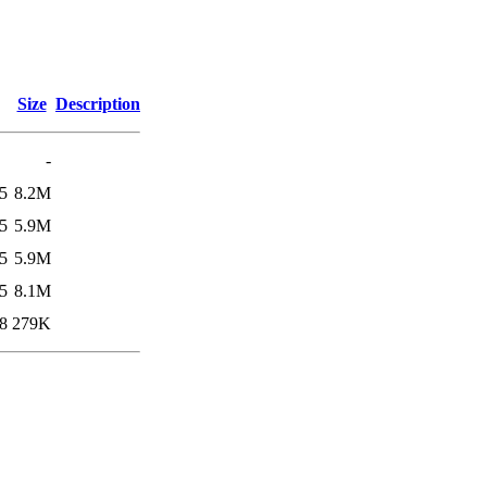
Size
Description
-
5
8.2M
5
5.9M
5
5.9M
5
8.1M
8
279K